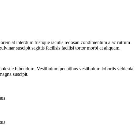
 lorem at interdum tristique iaculis redosan condimentum a ac rutrum
inar suscipit sagittis facilisis facilisi tortor morbi at aliquam.
 molestie bibendum. Vestibulum penatibus vestibulum lobortis vehicula
 magna suscipit.
sus
sus