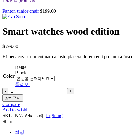
Back to products
Panton tunior chair
$
199.00
Smart watches wood edition
$
599.00
Himenaeos parturient nam a justo placerat lorem erat pretium a fusce p
Beige
Black
Color
클리어
Smart
watches
장바구니
wood
Compare
edition
Add to wishlist
수
SKU:
N/A
카테고리:
Lighting
량
Share:
설명