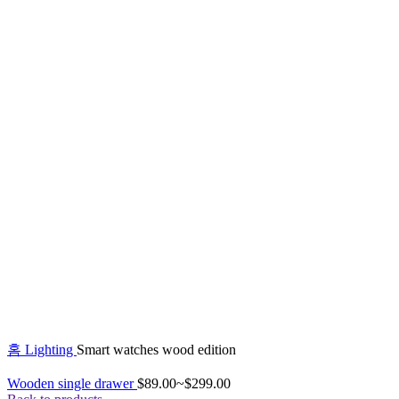
Click to enlarge
홈
Lighting
Smart watches wood edition
Wooden single drawer
$
89.00
~
$
299.00