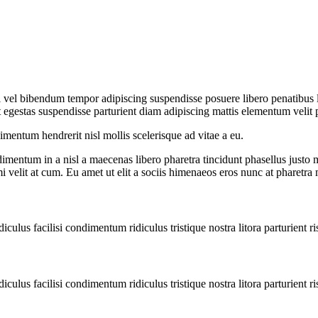
iti vel bibendum tempor adipiscing suspendisse posuere libero penatibus
egestas suspendisse parturient diam adipiscing mattis elementum velit pulv
entum hendrerit nisl mollis scelerisque ad vitae a eu.
imentum in a nisl a maecenas libero pharetra tincidunt phasellus justo
mi velit at cum. Eu amet ut elit a sociis himenaeos eros nunc at pharetra
diculus facilisi condimentum ridiculus tristique nostra litora parturient ri
diculus facilisi condimentum ridiculus tristique nostra litora parturient ri