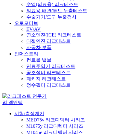
수액(의료용) 리크테스트
의료용 배관/튜브 누출테스트
수술기기/도구 누출검사
오토모티브
EV/AV
연소엔진(ICE) 리크테스트
디젤엔진 리크테스트
자동차 부품
인더스트리
컨트롤 밸브
연료주입기 리크테스트
공조설비 리크테스트
패키지 리크테스트
정수필터 리크테스트
시험/측정계기
MED75y 리크디텍터 시리즈
M1075y 리크디텍터 시리즈
M1045e 리크디텍터 시리즈