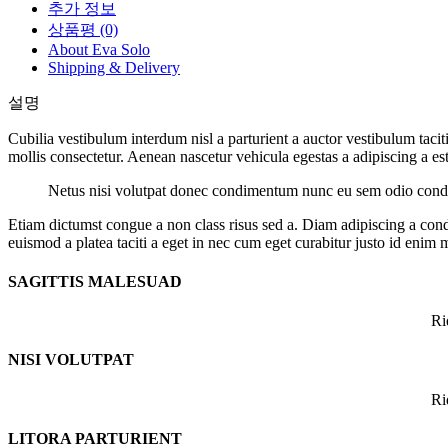
추가 정보
상품평 (0)
About Eva Solo
Shipping & Delivery
설명
Cubilia vestibulum interdum nisl a parturient a auctor vestibulum tac
mollis consectetur. Aenean nascetur vehicula egestas a adipiscing a est 
Netus nisi volutpat donec condimentum nunc eu sem odio condim
Etiam dictumst congue a non class risus sed a. Diam adipiscing a cond
euismod a platea taciti a eget in nec cum eget curabitur justo id enim 
SAGITTIS MALESUAD
Ri
NISI VOLUTPAT
Ri
LITORA PARTURIENT