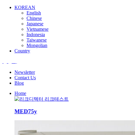
KOREAN
English
Chinese
Japanese
Vietnamese
Indonesia
Taiwanese
Mongolian
Country
엘앤텍
Newsletter
Contact Us
Blog
Home
MED75y