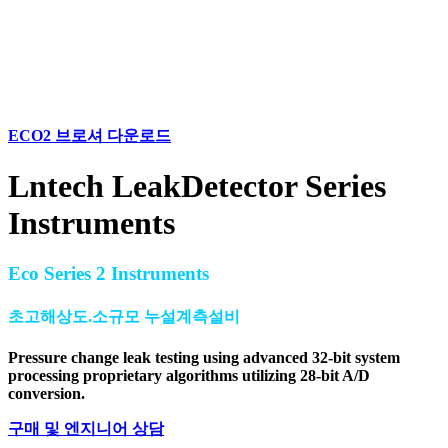
ECO2 브로셔 다운로드
Lntech LeakDetector Series
Instruments
Eco Series 2 Instruments
초고해상도.소규모 누설계측설비
Pressure change leak testing using advanced 32-bit system
processing proprietary algorithms utilizing 28-bit A/D
conversion.
구매 및 엔지니어 상담