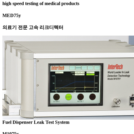
high speed testing of medical products
MED75y
의료기 전문 고속 리크디텍터
Fuel Dispenser Leak Test System
M1075y