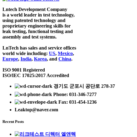
Lntech Development Company
is a world leader in test technology,
using patented technology and
proprietary engineering skills for
leak testing, functional testing and
assembly and test systems.
LnTech has sales and service offices
world wide including:
US
,
Mexico
,
Europe
,
India
,
Korea
, and
China
.
ISO 9001 Registered
ISO/IEC 17025:2017 Accredited
경기도 군포시 공단로 278-37
Phone: 031-346-7277
Fax: 031-454-1236
Leaktop@naver.com
Recent Posts