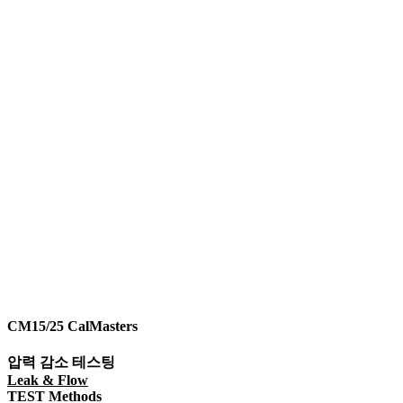
CM15/25 CalMasters​
압력 감소 테스팅
Leak & Flow
TEST Methods