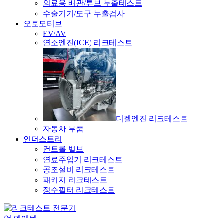
의료용 배관/튜브 누출테스트
수술기기/도구 누출검사
오토모티브
EV/AV
연소엔진(ICE) 리크테스트
디젤엔진 리크테스트
자동차 부품
인더스트리
컨트롤 밸브
연료주입기 리크테스트
공조설비 리크테스트
패키지 리크테스트
정수필터 리크테스트