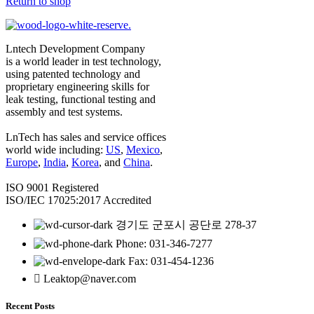
Return to shop
Lntech Development Company
is a world leader in test technology,
using patented technology and
proprietary engineering skills for
leak testing, functional testing and
assembly and test systems.
LnTech has sales and service offices
world wide including:
US
,
Mexico
,
Europe
,
India
,
Korea
, and
China
.
ISO 9001 Registered
ISO/IEC 17025:2017 Accredited
경기도 군포시 공단로 278-37
Phone: 031-346-7277
Fax: 031-454-1236
Leaktop@naver.com
Recent Posts