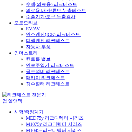
수액(의료용) 리크테스트
의료용 배관/튜브 누출테스트
수술기기/도구 누출검사
오토모티브
EV/AV
연소엔진(ICE) 리크테스트
디젤엔진 리크테스트
자동차 부품
인더스트리
컨트롤 밸브
연료주입기 리크테스트
공조설비 리크테스트
패키지 리크테스트
정수필터 리크테스트
시험/측정계기
MED75y 리크디텍터 시리즈
M1075y 리크디텍터 시리즈
M1045e 리크디텍터 시리즈