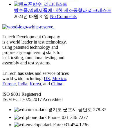
방수품.밀폐제품에 대한 제조동향과 리크테스트
2023년 08월 31일
No Comments
Lntech Development Company
is a world leader in test technology,
using patented technology and
proprietary engineering skills for
leak testing, functional testing and
assembly and test systems.
LnTech has sales and service offices
world wide including:
US
,
Mexico
,
Europe
,
India
,
Korea
, and
China
.
ISO 9001 Registered
ISO/IEC 17025:2017 Accredited
경기도 군포시 공단로 278-37
Phone: 031-346-7277
Fax: 031-454-1236