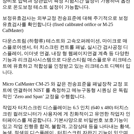
장비로 압력과 상관없이 측정 시험시간 설정이 가능하며 옵션
으로 온도보정 테스트 설정이 가능합니다.
​보정유효검사는 외부교정 전송표준에 대해 주기적으로 보정
유효검사를 확인합니다 (fixed calibrated orifice or M-25
CalMaster)
다운스트림 (하향류) 테스트와 고속오퍼레이션, 마이크로 매
스플로어센서, 터 치스크린 컨트롤 패널, 실시간 검사공정 디
스플레이, 이더넷 연결, 내장 형 웹페이지연결 계측 등 다양한
기능과 리크검사시스템으로 다운스티림 매스플로우 리크테스
트에 유효하고 적합성을 인정받고 있는 리크테스트 디텍터 입
니다.
Micro CalMaster CM-25 와 같은 전송표준을 패널장착 교정 포
트에 연결하여 NIST 를 측정하고 메뉴구동형 시퀀싱 은 독립
적인 ‘Zero and Span’ 교정을 수행합니다.
​작업자 터치스크린 디스플레이는 6.5 인치 (640 x 480) 터치스
크린 컬러모니터가 사용자에 게 친화적이고 유연한 작업자 인
터페이스를 제공합니다. 기본사양으로 비밀번호 보호기능이
있고 작업 진행중 합격, 불합격, 고장상태 등을 나타내는 황색,
녹색, 적색의 디스플레이 , 터치스크린 자판기 기능이 있으며