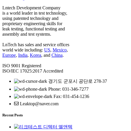
Lntech Development Company
is a world leader in test technology,
using patented technology and
proprietary engineering skills for
leak testing, functional testing and
assembly and test systems.
LnTech has sales and service offices
world wide including:
US
,
Mexico
,
Europe
,
India
,
Korea
, and
China
.
ISO 9001 Registered
ISO/IEC 17025:2017 Accredited
경기도 군포시 공단로 278-37
Phone: 031-346-7277
Fax: 031-454-1236
Leaktop@naver.com
Recent Posts