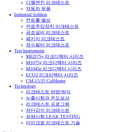
디젤엔진 리크테스트
자동차 부품
Industrial Solition
컨트롤 밸브
연료주입장치 리크테스트
공조설비 리크테스트
패키지 리크테스트
정수필터 리크테스트
Test Instruments
MED75y 리크디텍터 시리즈
M1075y 리크디텍터 시리즈
M1045e 리크디텍터 시리즈
ECO2 리크리텍터 시리즈
CM-15/25 CalMaster
Technology
리크테스트 방법/방식
누출시험과 온도보상
리크테스트 프로그램
차단감지 리크테스트
유량시험 LEAK TESTING
마이크로 리크테스트 기술