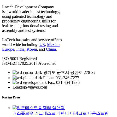
Lntech Development Company
is a world leader in test technology,
using patented technology and
proprietary engineering skills for
leak testing, functional testing and
assembly and test systems.
LnTech has sales and service offices
world wide including:
US
,
Mexico
,
Europe
,
India
,
Korea
, and
China
.
ISO 9001 Registered
ISO/IEC 17025:2017 Accredited
경기도 군포시 공단로 278-37
Phone: 031-346-7277
Fax: 031-454-1236
Leaktop@naver.com
Recent Posts
매스플로우 리크테스트 디텍터 마이크로 다운스트림