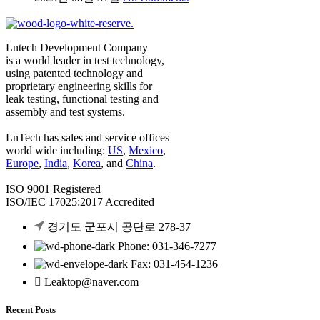
Lntech Development Company
is a world leader in test technology,
using patented technology and
proprietary engineering skills for
leak testing, functional testing and
assembly and test systems.
LnTech has sales and service offices
world wide including:
US
,
Mexico
,
Europe
,
India
,
Korea
, and
China
.
ISO 9001 Registered
ISO/IEC 17025:2017 Accredited
경기도 군포시 공단로 278-37
Phone: 031-346-7277
Fax: 031-454-1236
Leaktop@naver.com
Recent Posts