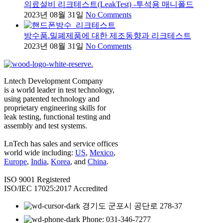
의료설비 리크테스트(LeakTest) -투석용 매니폴드
2023년 08월 31일
No Comments
방수품.밀폐제품에 대한 제조동향과 리크테스트
2023년 08월 31일
No Comments
Lntech Development Company
is a world leader in test technology,
using patented technology and
proprietary engineering skills for
leak testing, functional testing and
assembly and test systems.
LnTech has sales and service offices
world wide including:
US
,
Mexico
,
Europe
,
India
,
Korea
, and
China
.
ISO 9001 Registered
ISO/IEC 17025:2017 Accredited
경기도 군포시 공단로 278-37
Phone: 031-346-7277