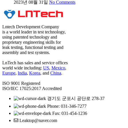
2023년 08월 31일
No Comments
Lntech Development Company
is a world leader in test technology,
using patented technology and
proprietary engineering skills for
leak testing, functional testing and
assembly and test systems.
LnTech has sales and service offices
world wide including:
US
,
Mexico
,
Europe
,
India
,
Korea
, and
China
.
ISO 9001 Registered
ISO/IEC 17025:2017 Accredited
경기도 군포시 공단로 278-37
Phone: 031-346-7277
Fax: 031-454-1236
Leaktop@naver.com