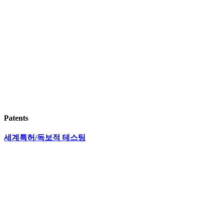
Patents
세계특허/독보적 테스팅