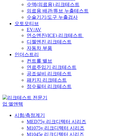
수액(의료용) 리크테스트
의료용 배관/튜브 누출테스트
수술기기/도구 누출검사
오토모티브
EV/AV
연소엔진(ICE) 리크테스트
디젤엔진 리크테스트
자동차 부품
인더스트리
컨트롤 밸브
연료주입기 리크테스트
공조설비 리크테스트
패키지 리크테스트
정수필터 리크테스트
시험/측정계기
MED75y 리크디텍터 시리즈
M1075y 리크디텍터 시리즈
M1045e 리크디텍터 시리즈