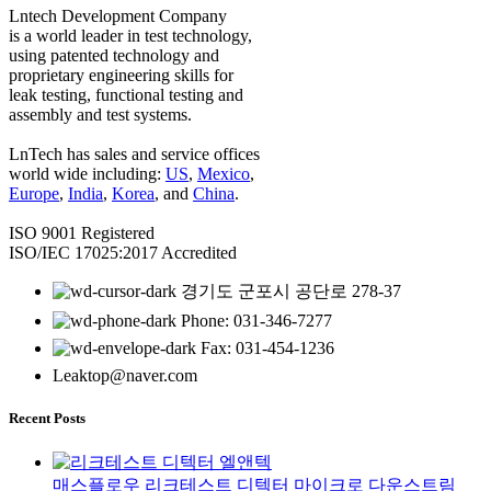
Lntech Development Company
is a world leader in test technology,
using patented technology and
proprietary engineering skills for
leak testing, functional testing and
assembly and test systems.
LnTech has sales and service offices
world wide including:
US
,
Mexico
,
Europe
,
India
,
Korea
, and
China
.
ISO 9001 Registered
ISO/IEC 17025:2017 Accredited
경기도 군포시 공단로 278-37
Phone: 031-346-7277
Fax: 031-454-1236
Leaktop@naver.com
Recent Posts
매스플로우 리크테스트 디텍터 마이크로 다운스트림