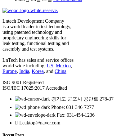
Lntech Development Company
is a world leader in test technology,
using patented technology and
proprietary engineering skills for
leak testing, functional testing and
assembly and test systems.
LnTech has sales and service offices
world wide including:
US
,
Mexico
,
Europe
,
India
,
Korea
, and
China
.
ISO 9001 Registered
ISO/IEC 17025:2017 Accredited
경기도 군포시 공단로 278-37
Phone: 031-346-7277
Fax: 031-454-1236
Leaktop@naver.com
Recent Posts